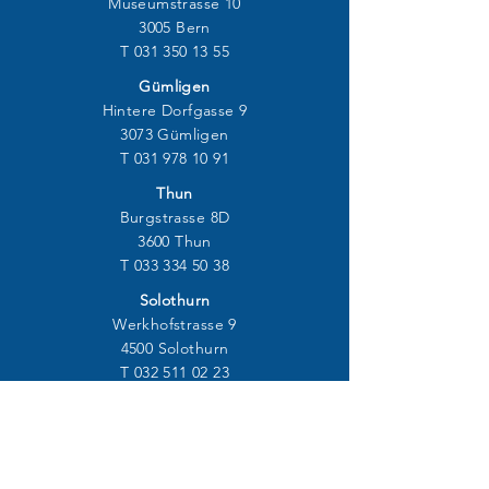
Museumstrasse 10
3005 Bern
T
031 350 13 55
Gümligen
Hintere Dorfgasse 9
3073 Gümligen
T
031 978 10 91
Thun
Burgstrasse 8D
3600 Thun
T
033 334 50 38
Solothurn
Werkhofstrasse 9
4500 Solothurn
T
032 511 02 23